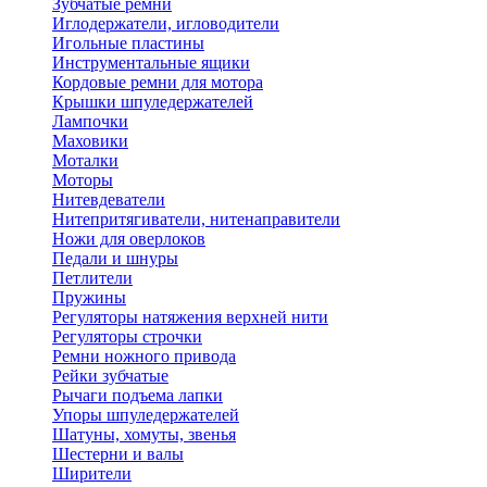
Зубчатые ремни
Иглодержатели, игловодители
Игольные пластины
Инструментальные ящики
Кордовые ремни для мотора
Крышки шпуледержателей
Лампочки
Маховики
Моталки
Моторы
Нитевдеватели
Нитепритягиватели, нитенаправители
Ножи для оверлоков
Педали и шнуры
Петлители
Пружины
Регуляторы натяжения верхней нити
Регуляторы строчки
Ремни ножного привода
Рейки зубчатые
Рычаги подъема лапки
Упоры шпуледержателей
Шатуны, хомуты, звенья
Шестерни и валы
Ширители