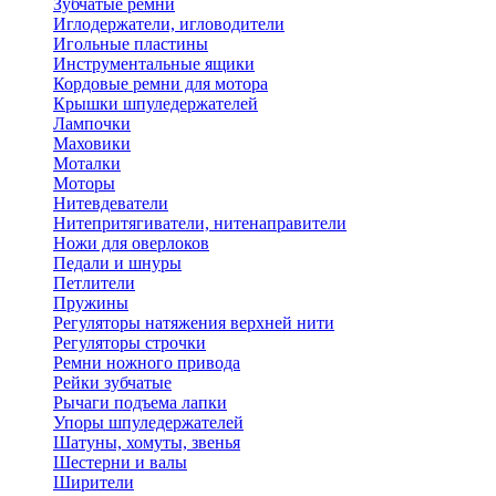
Зубчатые ремни
Иглодержатели, игловодители
Игольные пластины
Инструментальные ящики
Кордовые ремни для мотора
Крышки шпуледержателей
Лампочки
Маховики
Моталки
Моторы
Нитевдеватели
Нитепритягиватели, нитенаправители
Ножи для оверлоков
Педали и шнуры
Петлители
Пружины
Регуляторы натяжения верхней нити
Регуляторы строчки
Ремни ножного привода
Рейки зубчатые
Рычаги подъема лапки
Упоры шпуледержателей
Шатуны, хомуты, звенья
Шестерни и валы
Ширители