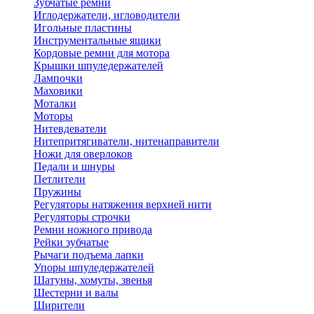
Зубчатые ремни
Иглодержатели, игловодители
Игольные пластины
Инструментальные ящики
Кордовые ремни для мотора
Крышки шпуледержателей
Лампочки
Маховики
Моталки
Моторы
Нитевдеватели
Нитепритягиватели, нитенаправители
Ножи для оверлоков
Педали и шнуры
Петлители
Пружины
Регуляторы натяжения верхней нити
Регуляторы строчки
Ремни ножного привода
Рейки зубчатые
Рычаги подъема лапки
Упоры шпуледержателей
Шатуны, хомуты, звенья
Шестерни и валы
Ширители