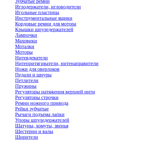
Зубчатые ремни
Иглодержатели, игловодители
Игольные пластины
Инструментальные ящики
Кордовые ремни для мотора
Крышки шпуледержателей
Лампочки
Маховики
Моталки
Моторы
Нитевдеватели
Нитепритягиватели, нитенаправители
Ножи для оверлоков
Педали и шнуры
Петлители
Пружины
Регуляторы натяжения верхней нити
Регуляторы строчки
Ремни ножного привода
Рейки зубчатые
Рычаги подъема лапки
Упоры шпуледержателей
Шатуны, хомуты, звенья
Шестерни и валы
Ширители