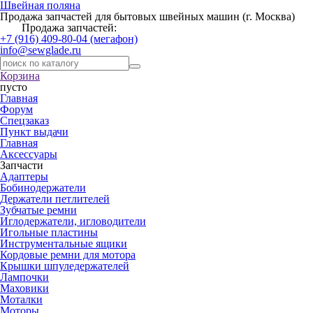
Швейная поляна
Продажа запчастей для бытовых швейных машин (г. Москва)
Продажа запчастей:
+7 (916) 409-80-04 (мегафон)
info@sewglade.ru
Корзина
пусто
Главная
Форум
Спецзаказ
Пункт выдачи
Главная
Аксессуары
Запчасти
Адаптеры
Бобинодержатели
Держатели петлителей
Зубчатые ремни
Иглодержатели, игловодители
Игольные пластины
Инструментальные ящики
Кордовые ремни для мотора
Крышки шпуледержателей
Лампочки
Маховики
Моталки
Моторы