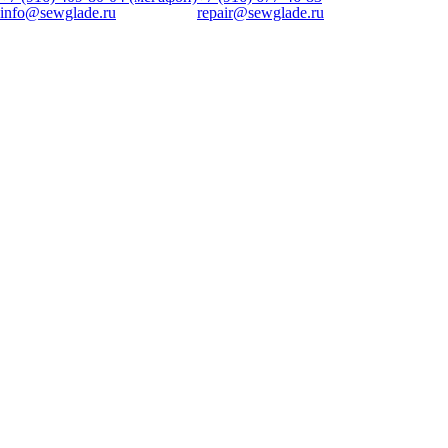
info@sewglade.ru
repair@sewglade.ru