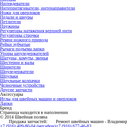
Нитевдеватели
Нитепритягиватели, нитенаправители
Ножи для оверлоков
Педали и шнуры
Петлители
Пружины
Регуляторы натяжения верхней нити
Регуляторы строчки
Ремни ножного привода
Рейки зубчатые
Рычаги подъема лапки
Упоры шпуледержателей
Шатуны, хомуты, звенья
Шестерни и валы
Ширители
Шпуледержатели
Шпульки
Шпульные колпачки
Челночные устройства
Другие запчасти
Аксессуары
Иглы для швейных машин и оверлоков
Лапки
Бренд
Страница находится в наполнении
© 2014 Швейная поляна
Продажа запчастей:
Ремонт швейных машин - Владимир
+7 (916) 409-80-04 (мегафон)
+7 (916) 677-46-83