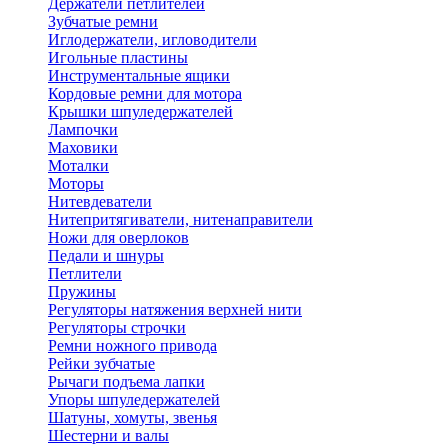
Держатели петлителей
Зубчатые ремни
Иглодержатели, игловодители
Игольные пластины
Инструментальные ящики
Кордовые ремни для мотора
Крышки шпуледержателей
Лампочки
Маховики
Моталки
Моторы
Нитевдеватели
Нитепритягиватели, нитенаправители
Ножи для оверлоков
Педали и шнуры
Петлители
Пружины
Регуляторы натяжения верхней нити
Регуляторы строчки
Ремни ножного привода
Рейки зубчатые
Рычаги подъема лапки
Упоры шпуледержателей
Шатуны, хомуты, звенья
Шестерни и валы