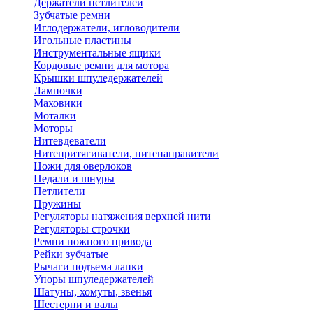
Держатели петлителей
Зубчатые ремни
Иглодержатели, игловодители
Игольные пластины
Инструментальные ящики
Кордовые ремни для мотора
Крышки шпуледержателей
Лампочки
Маховики
Моталки
Моторы
Нитевдеватели
Нитепритягиватели, нитенаправители
Ножи для оверлоков
Педали и шнуры
Петлители
Пружины
Регуляторы натяжения верхней нити
Регуляторы строчки
Ремни ножного привода
Рейки зубчатые
Рычаги подъема лапки
Упоры шпуледержателей
Шатуны, хомуты, звенья
Шестерни и валы