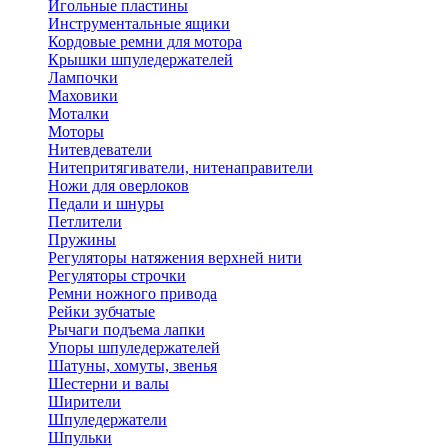
Игольные пластины
Инструментальные ящики
Кордовые ремни для мотора
Крышки шпуледержателей
Лампочки
Маховики
Моталки
Моторы
Нитевдеватели
Нитепритягиватели, нитенаправители
Ножи для оверлоков
Педали и шнуры
Петлители
Пружины
Регуляторы натяжения верхней нити
Регуляторы строчки
Ремни ножного привода
Рейки зубчатые
Рычаги подъема лапки
Упоры шпуледержателей
Шатуны, хомуты, звенья
Шестерни и валы
Ширители
Шпуледержатели
Шпульки