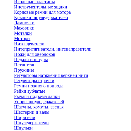
Игольные пластины
Инструментальные ящики
Кордовые ремни для мотора
Крышки шпуледержателей
Лампочки
Маховики
Моталки
Моторы
Нитевдеватели
Нитепритягиватели, нитенаправители
Ножи для оверлоков
Педали и шнуры
Петлители
Пружины
Регуляторы натяжения верхней нити
Регуляторы строчки
Ремни ножного привода
Рейки зубчатые
Рычаги подъема лапки
Упоры шпуледержателей
Шатуны, хомуты, звенья
Шестерни и валы
Ширители
Шпуледержатели
Шпульки