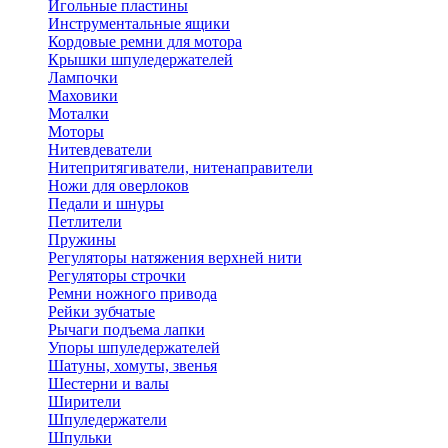
Игольные пластины
Инструментальные ящики
Кордовые ремни для мотора
Крышки шпуледержателей
Лампочки
Маховики
Моталки
Моторы
Нитевдеватели
Нитепритягиватели, нитенаправители
Ножи для оверлоков
Педали и шнуры
Петлители
Пружины
Регуляторы натяжения верхней нити
Регуляторы строчки
Ремни ножного привода
Рейки зубчатые
Рычаги подъема лапки
Упоры шпуледержателей
Шатуны, хомуты, звенья
Шестерни и валы
Ширители
Шпуледержатели
Шпульки