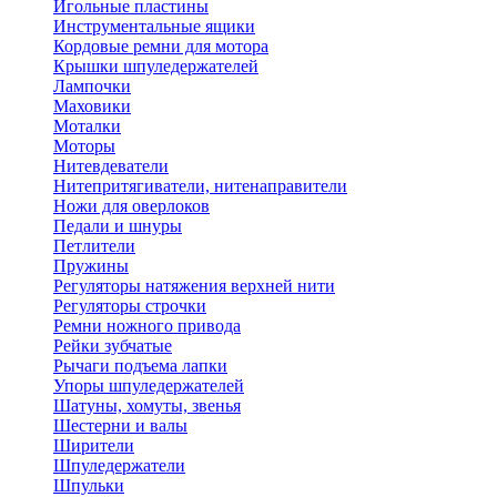
Игольные пластины
Инструментальные ящики
Кордовые ремни для мотора
Крышки шпуледержателей
Лампочки
Маховики
Моталки
Моторы
Нитевдеватели
Нитепритягиватели, нитенаправители
Ножи для оверлоков
Педали и шнуры
Петлители
Пружины
Регуляторы натяжения верхней нити
Регуляторы строчки
Ремни ножного привода
Рейки зубчатые
Рычаги подъема лапки
Упоры шпуледержателей
Шатуны, хомуты, звенья
Шестерни и валы
Ширители
Шпуледержатели
Шпульки