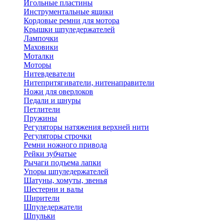
Игольные пластины
Инструментальные ящики
Кордовые ремни для мотора
Крышки шпуледержателей
Лампочки
Маховики
Моталки
Моторы
Нитевдеватели
Нитепритягиватели, нитенаправители
Ножи для оверлоков
Педали и шнуры
Петлители
Пружины
Регуляторы натяжения верхней нити
Регуляторы строчки
Ремни ножного привода
Рейки зубчатые
Рычаги подъема лапки
Упоры шпуледержателей
Шатуны, хомуты, звенья
Шестерни и валы
Ширители
Шпуледержатели
Шпульки