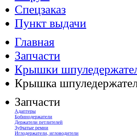
Спецзаказ
Пункт выдачи
Главная
Запчасти
Крышки шпуледержате
Крышка шпуледержател
Запчасти
Адаптеры
Бобинодержатели
Держатели петлителей
Зубчатые ремни
Иглодержатели, игловодители