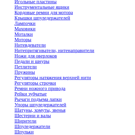
Игольные пластины
Инструментальные ящики
Кордовые ремни для мотора
Крышки шпуледержателей
Лампочки
Маховики
Моталки
Моторы
Нитевдеватели
Нитепритягиватели, нитенаправители
Ножи для оверлоков
Педали и шнуры
Петлители
Пружины
Регуляторы натяжения верхней нити
Регуляторы строчки
Ремни ножного привода
Рейки зубчатые
Рычаги подъема лапки
Упоры шпуледержателей
Шатуны, хомуты, звенья
Шестерни и валы
Ширители
Шпуледержатели
Шпульки