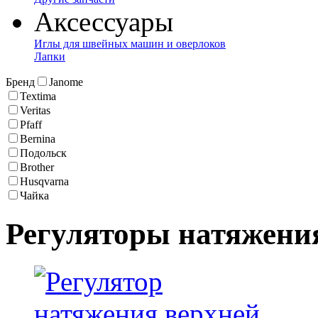
Аксессуары
Иглы для швейных машин и оверлоков
Лапки
Бренд
Janome
Textima
Veritas
Pfaff
Bernina
Подольск
Brother
Husqvarna
Чайка
Регуляторы натяжени