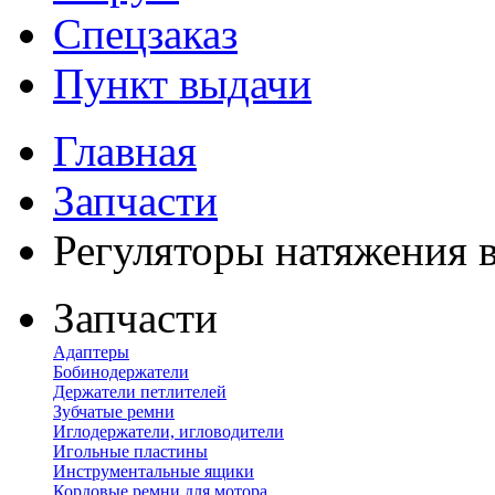
Спецзаказ
Пункт выдачи
Главная
Запчасти
Регуляторы натяжения 
Запчасти
Адаптеры
Бобинодержатели
Держатели петлителей
Зубчатые ремни
Иглодержатели, игловодители
Игольные пластины
Инструментальные ящики
Кордовые ремни для мотора