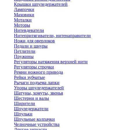
Крышки шпуледержателей
Лампочки
Маховики
Моталки
Моторы
Нитевдеватели
Нитепритягиватели, нитенаправители
Ножи для оверлоков
Педали и шнуры
Петлители
Пружины
Регуляторы натяжения верхней нити
Регуляторы строчки
Ремни ножного привода
Рейки зубчатые
Рычаги подъема лапки
Упоры шпуледержателей
Шатуны, хомуты, звенья
Шестерни и валы
Ширители
Шпуледержатели
Шпульки
Шпульные колпачки
Челночные устройства
Другие запчасти