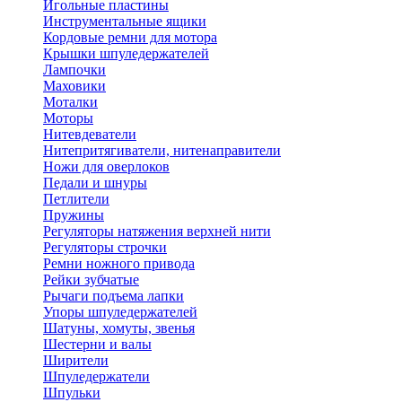
Игольные пластины
Инструментальные ящики
Кордовые ремни для мотора
Крышки шпуледержателей
Лампочки
Маховики
Моталки
Моторы
Нитевдеватели
Нитепритягиватели, нитенаправители
Ножи для оверлоков
Педали и шнуры
Петлители
Пружины
Регуляторы натяжения верхней нити
Регуляторы строчки
Ремни ножного привода
Рейки зубчатые
Рычаги подъема лапки
Упоры шпуледержателей
Шатуны, хомуты, звенья
Шестерни и валы
Ширители
Шпуледержатели
Шпульки