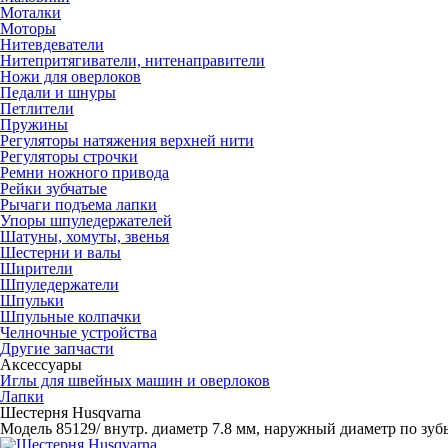
Моталки
Моторы
Нитевдеватели
Нитепритягиватели, нитенаправители
Ножи для оверлоков
Педали и шнуры
Петлители
Пружины
Регуляторы натяжения верхней нити
Регуляторы строчки
Ремни ножного привода
Рейки зубчатые
Рычаги подъема лапки
Упоры шпуледержателей
Шатуны, хомуты, звенья
Шестерни и валы
Ширители
Шпуледержатели
Шпульки
Шпульные колпачки
Челночные устройства
Другие запчасти
Аксессуары
Иглы для швейных машин и оверлоков
Лапки
Шестерня Husqvarna
Модель 85129/ внутр. диаметр 7.8 мм, наружный диаметр по зубь