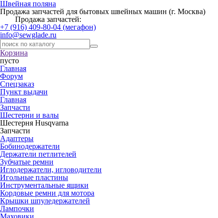
Швейная поляна
Продажа запчастей для бытовых швейных машин (г. Москва)
Продажа запчастей:
+7 (916) 409-80-04 (мегафон)
info@sewglade.ru
Корзина
пусто
Главная
Форум
Спецзаказ
Пункт выдачи
Главная
Запчасти
Шестерни и валы
Шестерня Husqvarna
Запчасти
Адаптеры
Бобинодержатели
Держатели петлителей
Зубчатые ремни
Иглодержатели, игловодители
Игольные пластины
Инструментальные ящики
Кордовые ремни для мотора
Крышки шпуледержателей
Лампочки
Маховики