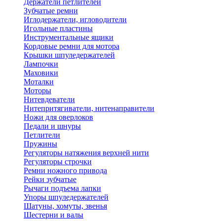
Держатели петлителей
Зубчатые ремни
Иглодержатели, игловодители
Игольные пластины
Инструментальные ящики
Кордовые ремни для мотора
Крышки шпуледержателей
Лампочки
Маховики
Моталки
Моторы
Нитевдеватели
Нитепритягиватели, нитенаправители
Ножи для оверлоков
Педали и шнуры
Петлители
Пружины
Регуляторы натяжения верхней нити
Регуляторы строчки
Ремни ножного привода
Рейки зубчатые
Рычаги подъема лапки
Упоры шпуледержателей
Шатуны, хомуты, звенья
Шестерни и валы