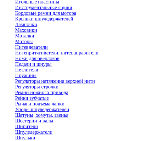
Игольные пластины
Инструментальные ящики
Кордовые ремни для мотора
Крышки шпуледержателей
Лампочки
Маховики
Моталки
Моторы
Нитевдеватели
Нитепритягиватели, нитенаправители
Ножи для оверлоков
Педали и шнуры
Петлители
Пружины
Регуляторы натяжения верхней нити
Регуляторы строчки
Ремни ножного привода
Рейки зубчатые
Рычаги подъема лапки
Упоры шпуледержателей
Шатуны, хомуты, звенья
Шестерни и валы
Ширители
Шпуледержатели
Шпульки