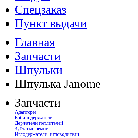
Спецзаказ
Пункт выдачи
Главная
Запчасти
Шпульки
Шпулька Janome
Запчасти
Адаптеры
Бобинодержатели
Держатели петлителей
Зубчатые ремни
Иглодержатели, игловодители