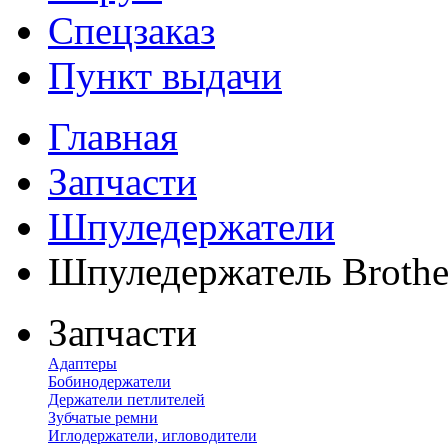
Спецзаказ
Пункт выдачи
Главная
Запчасти
Шпуледержатели
Шпуледержатель Brothe
Запчасти
Адаптеры
Бобинодержатели
Держатели петлителей
Зубчатые ремни
Иглодержатели, игловодители