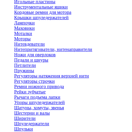
Игольные пластины
Инструментальные ящики
Кордовые ремни для мотора
Крышки шпуледержателей
Лампочки
Маховики
Моталки
Моторы
Нитевдеватели
Нитепритягиватели, нитенаправители
Ножи для оверлоков
Педали и шнуры
Петлители
Пружины
Регуляторы натяжения верхней нити
Регуляторы строчки
Ремни ножного привода
Рейки зубчатые
Рычаги подъема лапки
Упоры шпуледержателей
Шатуны, хомуты, звенья
Шестерни и валы
Ширители
Шпуледержатели
Шпульки