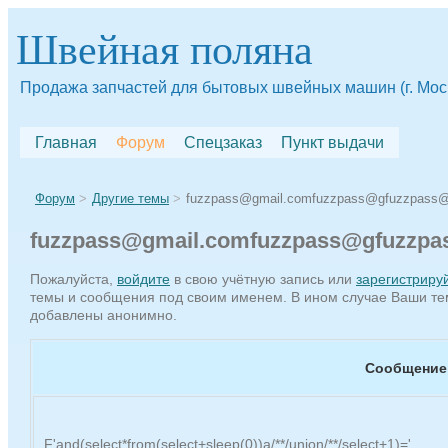
Швейная поляна
Продажа запчастей для бытовых швейных машин (г. Мос
Главная
Форум
Спецзаказ
Пункт выдачи
Форум
Другие темы
fuzzpass@gmail.comfuzzpass@gfuzzpass@
fuzzpass@gmail.comfuzzpass@gfuzzpa
Пожалуйста,
войдите
в свою учётную запись или
зарегистриру
темы и сообщения под своим именем. В ином случае Ваши те
добавлены анонимно.
Сообщение
F'and(select*from(select+sleep(0))a/**/union/**/select+1)='