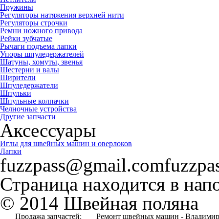
Пружины
Регуляторы натяжения верхней нити
Регуляторы строчки
Ремни ножного привода
Рейки зубчатые
Рычаги подъема лапки
Упоры шпуледержателей
Шатуны, хомуты, звенья
Шестерни и валы
Ширители
Шпуледержатели
Шпульки
Шпульные колпачки
Челночные устройства
Другие запчасти
Аксессуары
Иглы для швейных машин и оверлоков
Лапки
fuzzpass@gmail.comfuzzpas
Страница находится в нап
© 2014 Швейная поляна
Продажа запчастей:
Ремонт швейных машин - Владимир