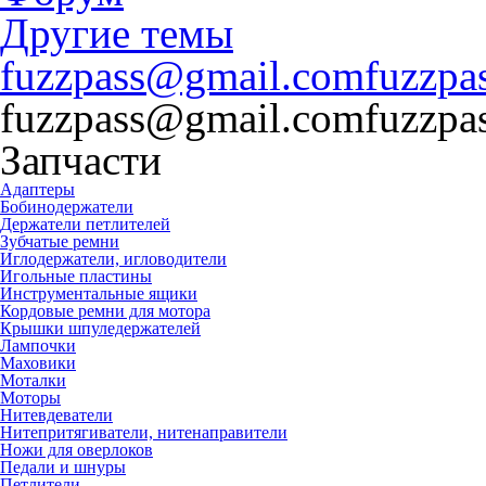
Другие темы
fuzzpass@gmail.comfuzzpas
fuzzpass@gmail.comfuzzpas
Запчасти
Адаптеры
Бобинодержатели
Держатели петлителей
Зубчатые ремни
Иглодержатели, игловодители
Игольные пластины
Инструментальные ящики
Кордовые ремни для мотора
Крышки шпуледержателей
Лампочки
Маховики
Моталки
Моторы
Нитевдеватели
Нитепритягиватели, нитенаправители
Ножи для оверлоков
Педали и шнуры
Петлители