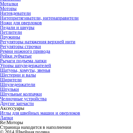
Моталки
Моторы
Нитевдеватели
Нитепритягиватели, нитенаправители
Ножи для оверлоков
Педали и шнуры
Петлители
Пружины
Регуляторы натяжения верхней нити
Регуляторы строчки
Ремни ножного привода
Рейки зубчатые
Рычаги подъема лапки
Упоры шпуледержателей
Шатуны, хомуты, звенья
Шестерни и валы
Ширители
Шпуледержатели
Шпульки
Шпульные колпачки
Челночные устройства
Другие запчасти
Аксессуары
Иглы для швейных машин и оверлоков
Лапки
Re:Моторы
Страница находится в наполнении
© 2014 Швейная поляна