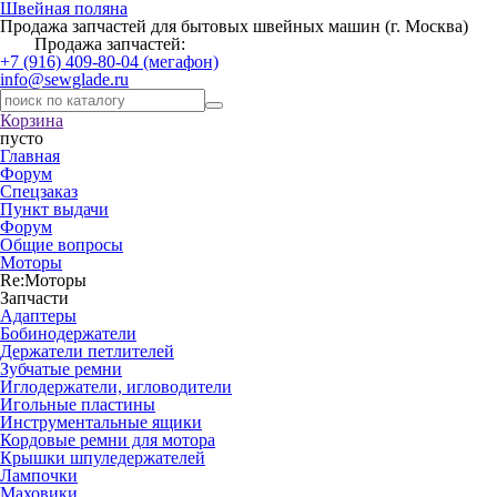
Швейная поляна
Продажа запчастей для бытовых швейных машин (г. Москва)
Продажа запчастей:
+7 (916) 409-80-04 (мегафон)
info@sewglade.ru
Корзина
пусто
Главная
Форум
Спецзаказ
Пункт выдачи
Форум
Общие вопросы
Моторы
Re:Моторы
Запчасти
Адаптеры
Бобинодержатели
Держатели петлителей
Зубчатые ремни
Иглодержатели, игловодители
Игольные пластины
Инструментальные ящики
Кордовые ремни для мотора
Крышки шпуледержателей
Лампочки
Маховики