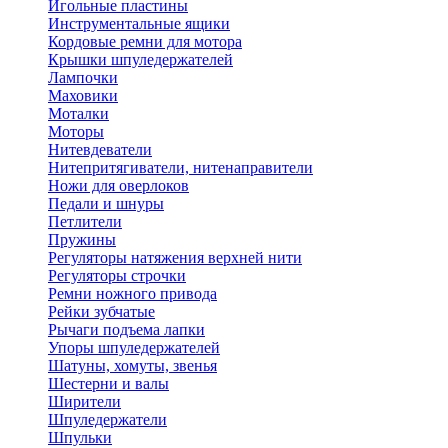
Игольные пластины
Инструментальные ящики
Кордовые ремни для мотора
Крышки шпуледержателей
Лампочки
Маховики
Моталки
Моторы
Нитевдеватели
Нитепритягиватели, нитенаправители
Ножи для оверлоков
Педали и шнуры
Петлители
Пружины
Регуляторы натяжения верхней нити
Регуляторы строчки
Ремни ножного привода
Рейки зубчатые
Рычаги подъема лапки
Упоры шпуледержателей
Шатуны, хомуты, звенья
Шестерни и валы
Ширители
Шпуледержатели
Шпульки