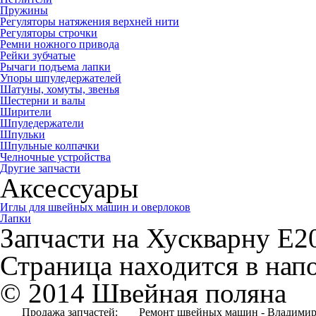
Пружины
Регуляторы натяжения верхней нити
Регуляторы строчки
Ремни ножного привода
Рейки зубчатые
Рычаги подъема лапки
Упоры шпуледержателей
Шатуны, хомуты, звенья
Шестерни и валы
Ширители
Шпуледержатели
Шпульки
Шпульные колпачки
Челночные устройства
Другие запчасти
Аксессуары
Иглы для швейных машин и оверлоков
Лапки
Запчасти на Хускварну Е2
Страница находится в нап
© 2014 Швейная поляна
Продажа запчастей:
Ремонт швейных машин - Владимир