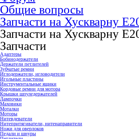
Общие вопросы
Запчасти на Хускварну Е2
Запчасти на Хускварну Е2
Запчасти
Адаптеры
Бобинодержатели
Держатели петлителей
Зубчатые ремни
Иглодержатели, игловодители
Игольные пластины
Инструментальные ящики
Кордовые ремни для мотора
Крышки шпуледержателей
Лампочки
Маховики
Моталки
Моторы
Нитевдеватели
Нитепритягиватели, нитенаправители
Ножи для оверлоков
Педали и шнуры
Петлители