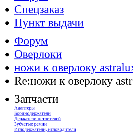
Спецзаказ
Пункт выдачи
Форум
Оверлоки
ножи к оверлоку astralu
Re:ножи к оверлоку astr
Запчасти
Адаптеры
Бобинодержатели
Держатели петлителей
Зубчатые ремни
Иглодержатели, игловодители