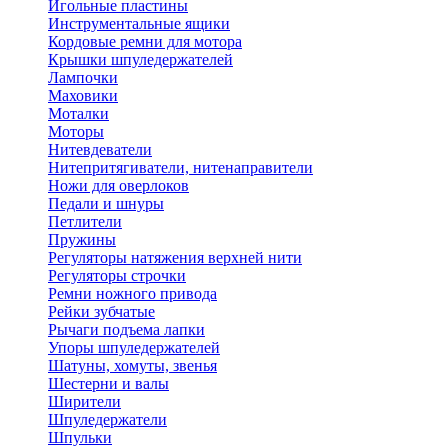
Игольные пластины
Инструментальные ящики
Кордовые ремни для мотора
Крышки шпуледержателей
Лампочки
Маховики
Моталки
Моторы
Нитевдеватели
Нитепритягиватели, нитенаправители
Ножи для оверлоков
Педали и шнуры
Петлители
Пружины
Регуляторы натяжения верхней нити
Регуляторы строчки
Ремни ножного привода
Рейки зубчатые
Рычаги подъема лапки
Упоры шпуледержателей
Шатуны, хомуты, звенья
Шестерни и валы
Ширители
Шпуледержатели
Шпульки