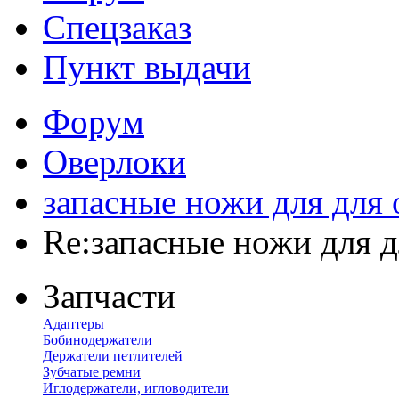
Спецзаказ
Пункт выдачи
Форум
Оверлоки
запасные ножи для для 
Re:запасные ножи для д
Запчасти
Адаптеры
Бобинодержатели
Держатели петлителей
Зубчатые ремни
Иглодержатели, игловодители