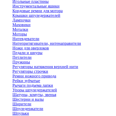
Игольные пластины
Инструментальные ящики
Кордовые ремни для мотора
Крышки шпуледержателей
Лампочки
Маховики
Моталки
Моторы
Нитевдеватели
Нитепритягиватели, нитенаправители
Ножи для оверлоков
Педали и шнуры
Петлители
Пружины
Регуляторы натяжения верхней нити
Регуляторы строчки
Ремни ножного привода
Рейки зубчатые
Рычаги подъема лапки
Упоры шпуледержателей
Шатуны, хомуты, звенья
Шестерни и валы
Ширители
Шпуледержатели
Шпульки