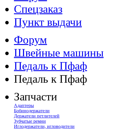
Спецзаказ
Пункт выдачи
Форум
Швейные машины
Педаль к Пфаф
Педаль к Пфаф
Запчасти
Адаптеры
Бобинодержатели
Держатели петлителей
Зубчатые ремни
Иглодержатели, игловодители