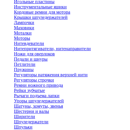
Игольные пластины
Инструментальные ящики
Кордовые ремни для мотора
Крышки шпуледержателей
Лампочки
Маховики
Моталки
Моторы
Нитевдеватели
Нитепритягиватели, нитенаправители
Ножи для оверлоков
Педали и шнуры
Петлители
Пружины
Регуляторы натяжения верхней нити
Регуляторы строчки
Ремни ножного привода
Рейки зубчатые
Рычаги подъема лапки
Упоры шпуледержателей
Шатуны, хомуты, звенья
Шестерни и валы
Ширители
Шпуледержатели
Шпульки