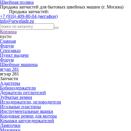
Швейная поляна
Продажа запчастей для бытовых швейных машин (г. Москва)
Продажа запчастей:
+7 (916) 409-80-04 (мегафон)
info@sewglade.ru
Корзина
пусто
Главная
Форум
Спецзаказ
Пункт выдачи
Форум
Швейные машины
ягуар 281
ягуар 281
Запчасти
Адаптеры
Бобинодержатели
Держатели петлителей
Зубчатые ремни
Иглодержатели, игловодители
Игольные пластины
Инструментальные ящики
Кордовые ремни для мотора
Крышки шпуледержателей
Лампочки
Маховики