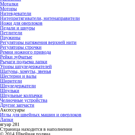
Моталки
Моторы
Нитевдеватели
Нитепритягиватели, нитенаправители
Ножи для оверлоков
Педали и шнуры
Петлители
Пружины
Регуляторы натяжения верхней нити
Регуляторы строчки
Ремни ножного привода
Рейки зубчатые
Рычаги подъема лапки
Упоры шпуледержателей
Шатуны, хомуты, звенья
Шестерни и валы
Ширители
Шпуледержатели
Шпульки
Шпульные колпачки
Челночные устройства
Другие запчасти
Аксессуары
Иглы для швейных машин и оверлоков
Лапки
ягуар 281
Страница находится в наполнении
© 2014 Швейная поляна