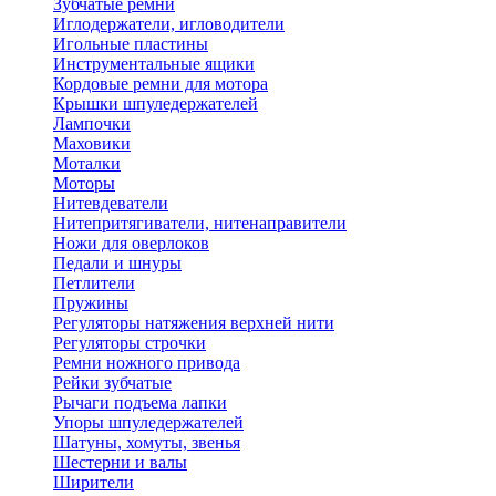
Зубчатые ремни
Иглодержатели, игловодители
Игольные пластины
Инструментальные ящики
Кордовые ремни для мотора
Крышки шпуледержателей
Лампочки
Маховики
Моталки
Моторы
Нитевдеватели
Нитепритягиватели, нитенаправители
Ножи для оверлоков
Педали и шнуры
Петлители
Пружины
Регуляторы натяжения верхней нити
Регуляторы строчки
Ремни ножного привода
Рейки зубчатые
Рычаги подъема лапки
Упоры шпуледержателей
Шатуны, хомуты, звенья
Шестерни и валы
Ширители