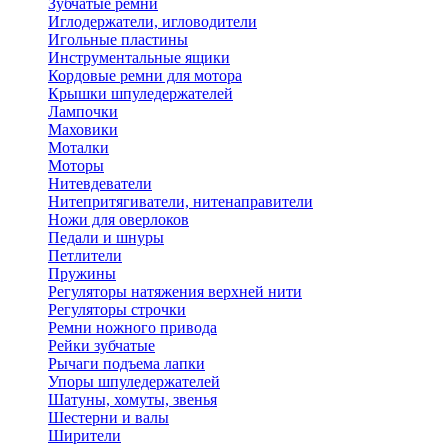
Зубчатые ремни
Иглодержатели, игловодители
Игольные пластины
Инструментальные ящики
Кордовые ремни для мотора
Крышки шпуледержателей
Лампочки
Маховики
Моталки
Моторы
Нитевдеватели
Нитепритягиватели, нитенаправители
Ножи для оверлоков
Педали и шнуры
Петлители
Пружины
Регуляторы натяжения верхней нити
Регуляторы строчки
Ремни ножного привода
Рейки зубчатые
Рычаги подъема лапки
Упоры шпуледержателей
Шатуны, хомуты, звенья
Шестерни и валы
Ширители