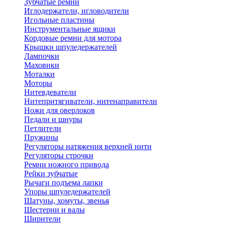
Зубчатые ремни
Иглодержатели, игловодители
Игольные пластины
Инструментальные ящики
Кордовые ремни для мотора
Крышки шпуледержателей
Лампочки
Маховики
Моталки
Моторы
Нитевдеватели
Нитепритягиватели, нитенаправители
Ножи для оверлоков
Педали и шнуры
Петлители
Пружины
Регуляторы натяжения верхней нити
Регуляторы строчки
Ремни ножного привода
Рейки зубчатые
Рычаги подъема лапки
Упоры шпуледержателей
Шатуны, хомуты, звенья
Шестерни и валы
Ширители