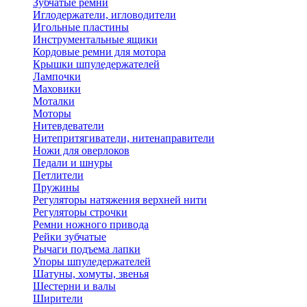
Зубчатые ремни
Иглодержатели, игловодители
Игольные пластины
Инструментальные ящики
Кордовые ремни для мотора
Крышки шпуледержателей
Лампочки
Маховики
Моталки
Моторы
Нитевдеватели
Нитепритягиватели, нитенаправители
Ножи для оверлоков
Педали и шнуры
Петлители
Пружины
Регуляторы натяжения верхней нити
Регуляторы строчки
Ремни ножного привода
Рейки зубчатые
Рычаги подъема лапки
Упоры шпуледержателей
Шатуны, хомуты, звенья
Шестерни и валы
Ширители