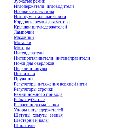
Зубчатые ремни
Иглодержатели, игловодители
Игольные пластины
Инструментальные ящики
Кордовые ремни для мотора
Крышки шпуледержателей
Лампочки
Маховики
Моталки
Моторы
Нитевдеватели
Нитепритягиватели, нитенаправители
Ножи для оверлоков
Педали и шнуры
Петлители
Пружины
Регуляторы натяжения верхней нити
Регуляторы строчки
Ремни ножного привода
Рейки зубчатые
Рычаги подъема лапки
Упоры шпуледержателей
Шатуны, хомуты, звенья
Шестерни и валы
Ширители