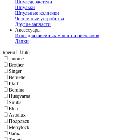
Шпуледержатели
Шпульки
Шпульные колпачки
Челночные устройства
Другие запчасти
Аксессуары
Иглы для швейных машин и оверлоков
Лапки
Бренд
Juki
Janome
Brother
Singer
Bernette
Pfaff
Bernina
Husqvarna
Siruba
Elna
Astralux
Подольск
Merrylock
Чайка
Toyota