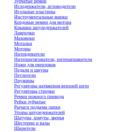
Зубчатые ремни
Иглодержатели, игловодители
Игольные пластины
Инструментальные ящики
Кордовые ремни для мотора
Крышки шпуледержателей
Лампочки
Маховики
Моталки
Моторы
Нитевдеватели
Нитепритягиватели, нитенаправители
Ножи для оверлоков
Педали и шнуры
Петлители
Пружины
Регуляторы натяжения верхней нити
Регуляторы строчки
Ремни ножного привода
Рейки зубчатые
Рычаги подъема лапки
Упоры шпуледержателей
Шатуны, хомуты, звенья
Шестерни и валы
Ширители