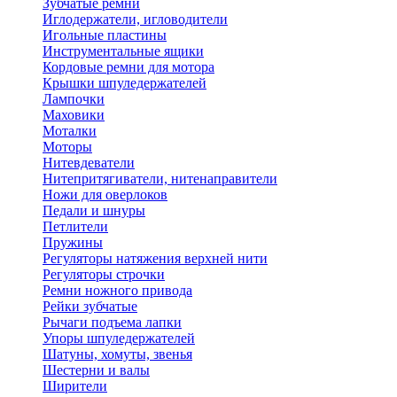
Зубчатые ремни
Иглодержатели, игловодители
Игольные пластины
Инструментальные ящики
Кордовые ремни для мотора
Крышки шпуледержателей
Лампочки
Маховики
Моталки
Моторы
Нитевдеватели
Нитепритягиватели, нитенаправители
Ножи для оверлоков
Педали и шнуры
Петлители
Пружины
Регуляторы натяжения верхней нити
Регуляторы строчки
Ремни ножного привода
Рейки зубчатые
Рычаги подъема лапки
Упоры шпуледержателей
Шатуны, хомуты, звенья
Шестерни и валы
Ширители