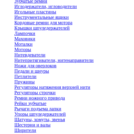
Зубчатые ремни
Иглодержатели, игловодители
Игольные пластины
Инструментальные ящики
Кордовые ремни для мотора
Крышки шпуледержателей
Лампочки
Маховики
Моталки
Моторы
Нитевдеватели
Нитепритягиватели, нитенаправители
Ножи для оверлоков
Педали и шнуры
Петлители
Пружины
Регуляторы натяжения верхней нити
Регуляторы строчки
Ремни ножного привода
Рейки зубчатые
Рычаги подъема лапки
Упоры шпуледержателей
Шатуны, хомуты, звенья
Шестерни и валы
Ширители