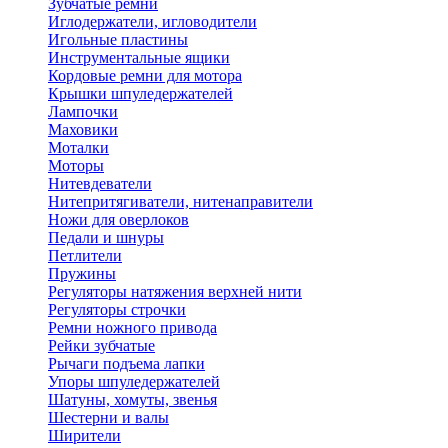
Зубчатые ремни
Иглодержатели, игловодители
Игольные пластины
Инструментальные ящики
Кордовые ремни для мотора
Крышки шпуледержателей
Лампочки
Маховики
Моталки
Моторы
Нитевдеватели
Нитепритягиватели, нитенаправители
Ножи для оверлоков
Педали и шнуры
Петлители
Пружины
Регуляторы натяжения верхней нити
Регуляторы строчки
Ремни ножного привода
Рейки зубчатые
Рычаги подъема лапки
Упоры шпуледержателей
Шатуны, хомуты, звенья
Шестерни и валы
Ширители