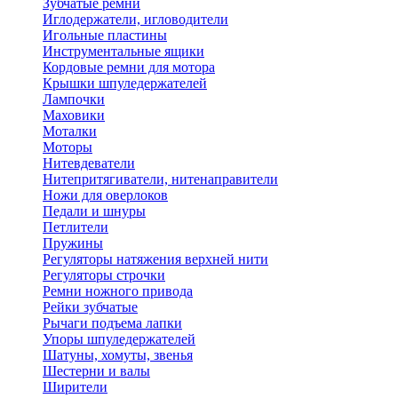
Зубчатые ремни
Иглодержатели, игловодители
Игольные пластины
Инструментальные ящики
Кордовые ремни для мотора
Крышки шпуледержателей
Лампочки
Маховики
Моталки
Моторы
Нитевдеватели
Нитепритягиватели, нитенаправители
Ножи для оверлоков
Педали и шнуры
Петлители
Пружины
Регуляторы натяжения верхней нити
Регуляторы строчки
Ремни ножного привода
Рейки зубчатые
Рычаги подъема лапки
Упоры шпуледержателей
Шатуны, хомуты, звенья
Шестерни и валы
Ширители