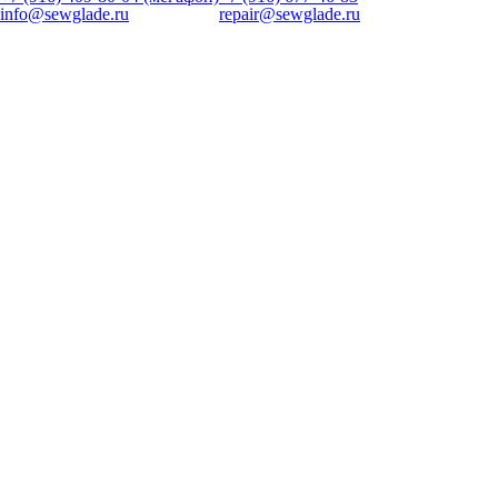
info@sewglade.ru
repair@sewglade.ru