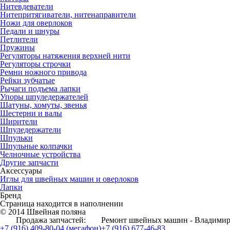
Нитевдеватели
Нитепритягиватели, нитенаправители
Ножи для оверлоков
Педали и шнуры
Петлители
Пружины
Регуляторы натяжения верхней нити
Регуляторы строчки
Ремни ножного привода
Рейки зубчатые
Рычаги подъема лапки
Упоры шпуледержателей
Шатуны, хомуты, звенья
Шестерни и валы
Ширители
Шпуледержатели
Шпульки
Шпульные колпачки
Челночные устройства
Другие запчасти
Аксессуары
Иглы для швейных машин и оверлоков
Лапки
Бренд
Страница находится в наполнении
© 2014 Швейная поляна
Продажа запчастей:
Ремонт швейных машин - Владимир
+7 (916) 409-80-04 (мегафон)
+7 (916) 677-46-83