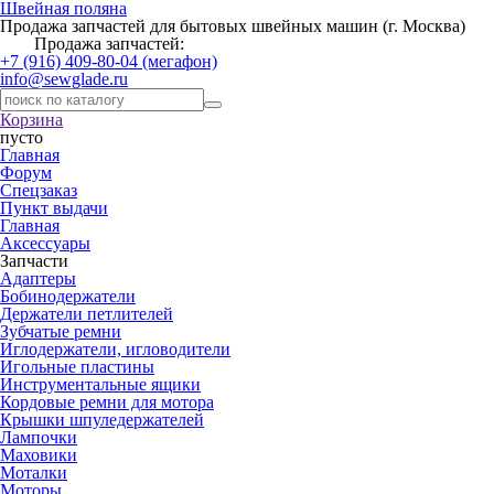
Швейная поляна
Продажа запчастей для бытовых швейных машин (г. Москва)
Продажа запчастей:
+7 (916) 409-80-04 (мегафон)
info@sewglade.ru
Корзина
пусто
Главная
Форум
Спецзаказ
Пункт выдачи
Главная
Аксессуары
Запчасти
Адаптеры
Бобинодержатели
Держатели петлителей
Зубчатые ремни
Иглодержатели, игловодители
Игольные пластины
Инструментальные ящики
Кордовые ремни для мотора
Крышки шпуледержателей
Лампочки
Маховики
Моталки
Моторы