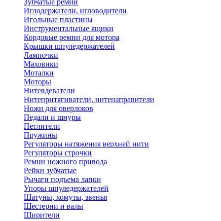
Зубчатые ремни
Иглодержатели, игловодители
Игольные пластины
Инструментальные ящики
Кордовые ремни для мотора
Крышки шпуледержателей
Лампочки
Маховики
Моталки
Моторы
Нитевдеватели
Нитепритягиватели, нитенаправители
Ножи для оверлоков
Педали и шнуры
Петлители
Пружины
Регуляторы натяжения верхней нити
Регуляторы строчки
Ремни ножного привода
Рейки зубчатые
Рычаги подъема лапки
Упоры шпуледержателей
Шатуны, хомуты, звенья
Шестерни и валы
Ширители