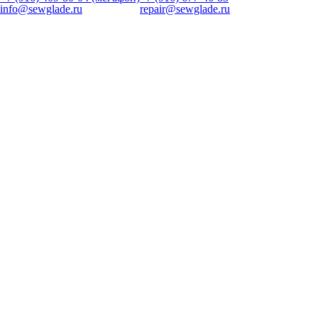
info@sewglade.ru
repair@sewglade.ru