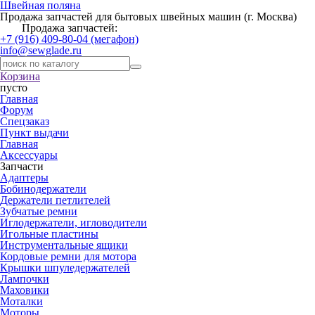
Швейная поляна
Продажа запчастей для бытовых швейных машин (г. Москва)
Продажа запчастей:
+7 (916) 409-80-04 (мегафон)
info@sewglade.ru
Корзина
пусто
Главная
Форум
Спецзаказ
Пункт выдачи
Главная
Аксессуары
Запчасти
Адаптеры
Бобинодержатели
Держатели петлителей
Зубчатые ремни
Иглодержатели, игловодители
Игольные пластины
Инструментальные ящики
Кордовые ремни для мотора
Крышки шпуледержателей
Лампочки
Маховики
Моталки
Моторы