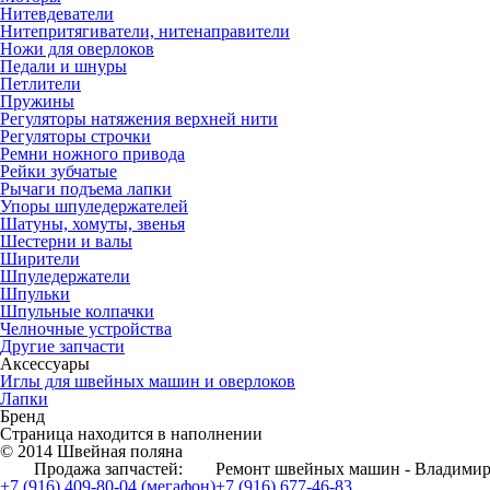
Нитевдеватели
Нитепритягиватели, нитенаправители
Ножи для оверлоков
Педали и шнуры
Петлители
Пружины
Регуляторы натяжения верхней нити
Регуляторы строчки
Ремни ножного привода
Рейки зубчатые
Рычаги подъема лапки
Упоры шпуледержателей
Шатуны, хомуты, звенья
Шестерни и валы
Ширители
Шпуледержатели
Шпульки
Шпульные колпачки
Челночные устройства
Другие запчасти
Аксессуары
Иглы для швейных машин и оверлоков
Лапки
Бренд
Страница находится в наполнении
© 2014 Швейная поляна
Продажа запчастей:
Ремонт швейных машин - Владимир
+7 (916) 409-80-04 (мегафон)
+7 (916) 677-46-83