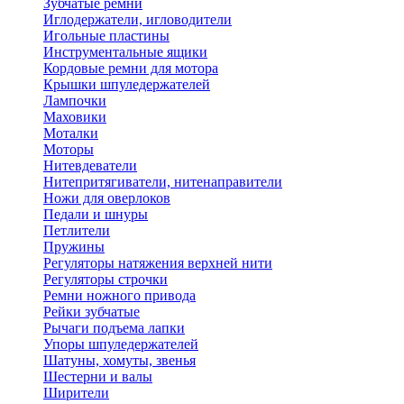
Зубчатые ремни
Иглодержатели, игловодители
Игольные пластины
Инструментальные ящики
Кордовые ремни для мотора
Крышки шпуледержателей
Лампочки
Маховики
Моталки
Моторы
Нитевдеватели
Нитепритягиватели, нитенаправители
Ножи для оверлоков
Педали и шнуры
Петлители
Пружины
Регуляторы натяжения верхней нити
Регуляторы строчки
Ремни ножного привода
Рейки зубчатые
Рычаги подъема лапки
Упоры шпуледержателей
Шатуны, хомуты, звенья
Шестерни и валы
Ширители