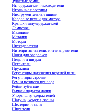
Зубчатые ремни
Иглодержатели, игловодители
Игольные пластины
Инструментальные ящики
Кордовые ремни для мотора
Крышки шпуледержателей
Лампочки
Маховики
Моталки
Моторы
Нитевдеватели
Нитепритягиватели, нитенаправители
Ножи для оверлоков
Педали и шнуры
Петлители
Пружины
Регуляторы натяжения верхней нити
Регуляторы строчки
Ремни ножного привода
Рейки зубчатые
Рычаги подъема лапки
Упоры шпуледержателей
Шатуны, хомуты, звенья
Шестерни и валы
Ширители