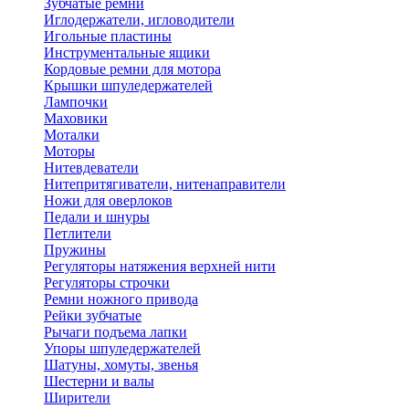
Зубчатые ремни
Иглодержатели, игловодители
Игольные пластины
Инструментальные ящики
Кордовые ремни для мотора
Крышки шпуледержателей
Лампочки
Маховики
Моталки
Моторы
Нитевдеватели
Нитепритягиватели, нитенаправители
Ножи для оверлоков
Педали и шнуры
Петлители
Пружины
Регуляторы натяжения верхней нити
Регуляторы строчки
Ремни ножного привода
Рейки зубчатые
Рычаги подъема лапки
Упоры шпуледержателей
Шатуны, хомуты, звенья
Шестерни и валы
Ширители