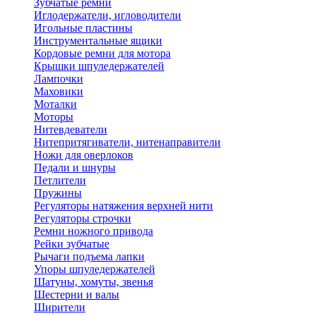
Зубчатые ремни
Иглодержатели, игловодители
Игольные пластины
Инструментальные ящики
Кордовые ремни для мотора
Крышки шпуледержателей
Лампочки
Маховики
Моталки
Моторы
Нитевдеватели
Нитепритягиватели, нитенаправители
Ножи для оверлоков
Педали и шнуры
Петлители
Пружины
Регуляторы натяжения верхней нити
Регуляторы строчки
Ремни ножного привода
Рейки зубчатые
Рычаги подъема лапки
Упоры шпуледержателей
Шатуны, хомуты, звенья
Шестерни и валы
Ширители