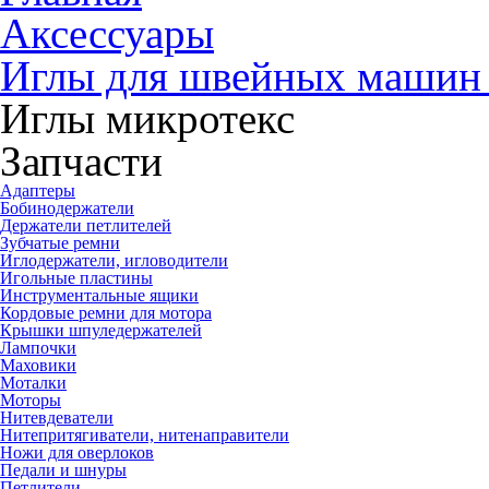
Аксессуары
Иглы для швейных машин 
Иглы микротекс
Запчасти
Адаптеры
Бобинодержатели
Держатели петлителей
Зубчатые ремни
Иглодержатели, игловодители
Игольные пластины
Инструментальные ящики
Кордовые ремни для мотора
Крышки шпуледержателей
Лампочки
Маховики
Моталки
Моторы
Нитевдеватели
Нитепритягиватели, нитенаправители
Ножи для оверлоков
Педали и шнуры
Петлители