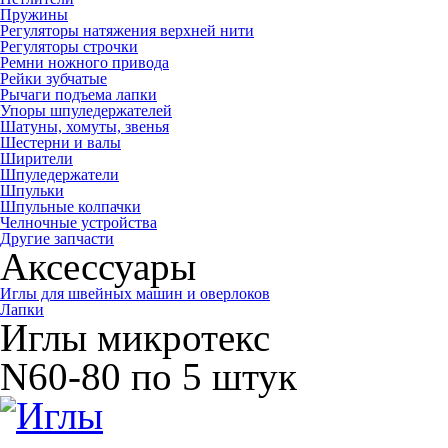
Пружины
Регуляторы натяжения верхней нити
Регуляторы строчки
Ремни ножного привода
Рейки зубчатые
Рычаги подъема лапки
Упоры шпуледержателей
Шатуны, хомуты, звенья
Шестерни и валы
Ширители
Шпуледержатели
Шпульки
Шпульные колпачки
Челночные устройства
Другие запчасти
Аксессуары
Иглы для швейных машин и оверлоков
Лапки
Иглы микротекс
N60-80 по 5 штук