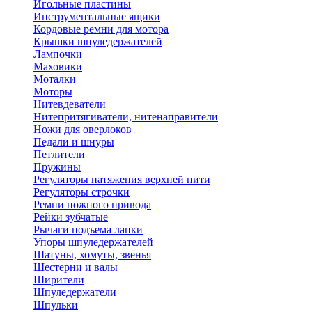
Игольные пластины
Инструментальные ящики
Кордовые ремни для мотора
Крышки шпуледержателей
Лампочки
Маховики
Моталки
Моторы
Нитевдеватели
Нитепритягиватели, нитенаправители
Ножи для оверлоков
Педали и шнуры
Петлители
Пружины
Регуляторы натяжения верхней нити
Регуляторы строчки
Ремни ножного привода
Рейки зубчатые
Рычаги подъема лапки
Упоры шпуледержателей
Шатуны, хомуты, звенья
Шестерни и валы
Ширители
Шпуледержатели
Шпульки