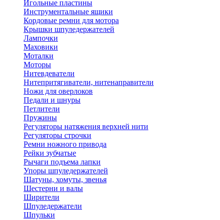
Игольные пластины
Инструментальные ящики
Кордовые ремни для мотора
Крышки шпуледержателей
Лампочки
Маховики
Моталки
Моторы
Нитевдеватели
Нитепритягиватели, нитенаправители
Ножи для оверлоков
Педали и шнуры
Петлители
Пружины
Регуляторы натяжения верхней нити
Регуляторы строчки
Ремни ножного привода
Рейки зубчатые
Рычаги подъема лапки
Упоры шпуледержателей
Шатуны, хомуты, звенья
Шестерни и валы
Ширители
Шпуледержатели
Шпульки