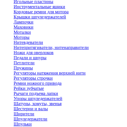
Игольные пластины
Инструментальные ящики
Кордовые ремни для мотора
Крышки шпуледержателей
Лампочки
Маховики
Моталки
Моторы
Нитевдеватели
Нитепритягиватели, нитенаправители
Ножи для оверлоков
Педали и шнуры
Петлители
Пружины
Регуляторы натяжения верхней нити
Регуляторы строчки
Ремни ножного привода
Рейки зубчатые
Рычаги подъема лапки
Упоры шпуледержателей
Шатуны, хомуты, звенья
Шестерни и валы
Ширители
Шпуледержатели
Шпульки