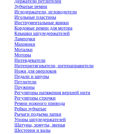
Держатели петлителей
Зубчатые ремни
Иглодержатели, игловодители
Игольные пластины
Инструментальные ящики
Кордовые ремни для мотора
Крышки шпуледержателей
Лампочки
Маховики
Моталки
Моторы
Нитевдеватели
Нитепритягиватели, нитенаправители
Ножи для оверлоков
Педали и шнуры
Петлители
Пружины
Регуляторы натяжения верхней нити
Регуляторы строчки
Ремни ножного привода
Рейки зубчатые
Рычаги подъема лапки
Упоры шпуледержателей
Шатуны, хомуты, звенья
Шестерни и валы